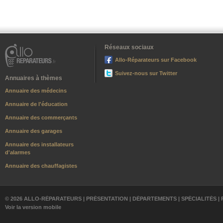
Réseaux sociaux
Allo-Réparateurs sur Facebook
Suivez-nous sur Twitter
Annuaires à thèmes
Annuaire des médecins
Annuaire de l'éducation
Annuaire des commerçants
Annuaire des garages
Annuaire des installateurs
d'alarmes
Annuaire des chauffagistes
© 2026 ALLO-RÉPARATEURS |
PRÉSENTATION
|
DÉPARTEMENTS
|
SPÉCIALITÉS
|
Voir la version mobile