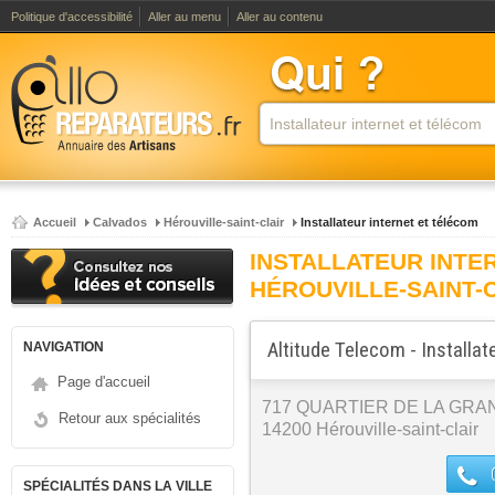
Politique d'accessibilité
Aller au menu
Aller au contenu
Accueil
Calvados
Hérouville-saint-clair
Installateur internet et télécom
INSTALLATEUR INTE
HÉROUVILLE-SAINT-
Altitude Telecom - Installat
NAVIGATION
Page d'accueil
717 QUARTIER DE LA GRA
Retour aux spécialités
14200 Hérouville-saint-clair
SPÉCIALITÉS DANS LA VILLE