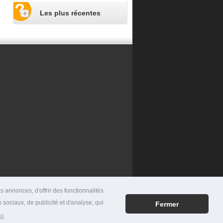
Les plus récentes
 annonces, d'offrir des fonctionnalités
 sociaux, de publicité et d'analyse, qui
Fermer
RES
|
MENTIONS LÉGALES
|
CONTACT
us