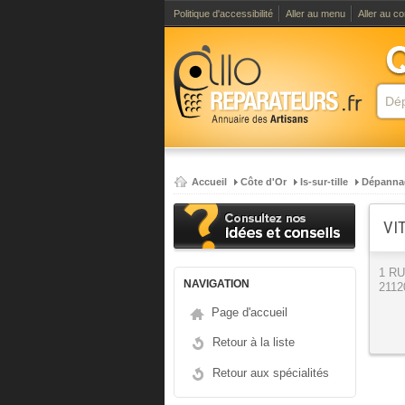
Politique d'accessibilité
Aller au menu
Aller au c
Accueil
Côte d'Or
Is-sur-tille
Dépanna
VI
1 R
NAVIGATION
21120
Page d'accueil
Retour à la liste
Retour aux spécialités