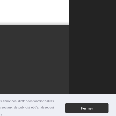
 annonces, d'offrir des fonctionnalités
 sociaux, de publicité et d'analyse, qui
Fermer
RES
|
MENTIONS LÉGALES
|
CONTACT
us