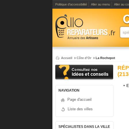
Politique d'accessibilité
Aller au menu
Aller au c
Accueil
Côte d'Or
La Rochepot
RÉP
(213
E
NAVIGATION
Page d'accueil
Liste des villes
SPÉCIALISTES DANS LA VILLE