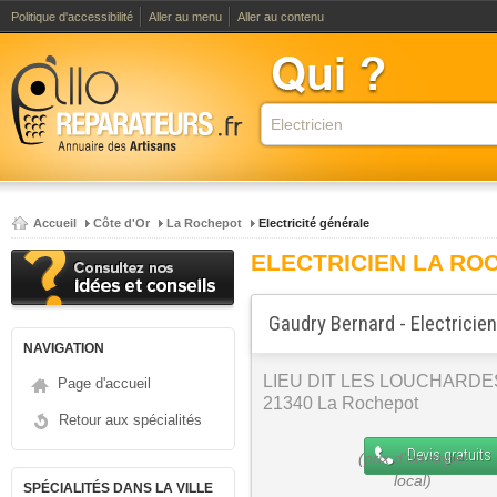
Politique d'accessibilité
Aller au menu
Aller au contenu
Accueil
Côte d'Or
La Rochepot
Electricité générale
ELECTRICIEN LA RO
Gaudry Bernard - Electricien
NAVIGATION
LIEU DIT LES LOUCHARDE
Page d'accueil
21340 La Rochepot
Retour aux spécialités
Devis gratuits
SPÉCIALITÉS DANS LA VILLE