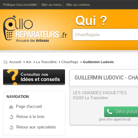
Politique d'accessibilité
Aller au menu
Aller au contenu
Accueil
Ain
La Tranclière
Chauffage
Guillermin Ludovic
GUILLERMIN LUDOVIC - CH
LES GRANDES FAGUETTES
NAVIGATION
01160 La Tranclière
Page d'accueil
Devis gratuit
Retour à la liste
Retour aux spécialités