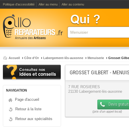
Politique d'accessibilité
Aller au menu
Aller au contenu
Accueil
Côte d'Or
Labergement-lès-auxonne
Menuiserie
Grosset Gilbe
GROSSET GILBERT - MENUI
7 RUE ROSIERES
NAVIGATION
21130 Labergement-lès-auxonne
Page d'accueil
Devis gratuit
Retour à la liste
Retour aux spécialités