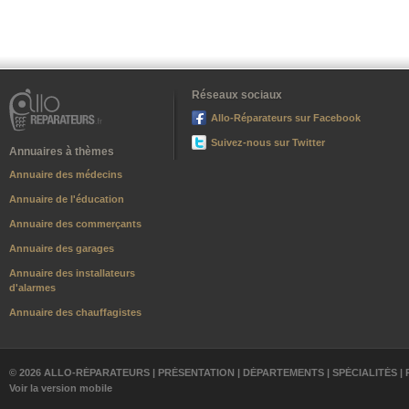
Réseaux sociaux
Allo-Réparateurs sur Facebook
Suivez-nous sur Twitter
Annuaires à thèmes
Annuaire des médecins
Annuaire de l'éducation
Annuaire des commerçants
Annuaire des garages
Annuaire des installateurs
d'alarmes
Annuaire des chauffagistes
© 2026 ALLO-RÉPARATEURS |
PRÉSENTATION
|
DÉPARTEMENTS
|
SPÉCIALITÉS
|
Voir la version mobile