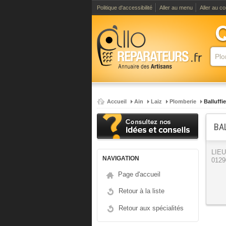
Politique d'accessibilité
Aller au menu
Aller au c
Accueil
Ain
Laiz
Plomberie
Balluffi
BA
LIEU
NAVIGATION
0129
Page d'accueil
Retour à la liste
Retour aux spécialités