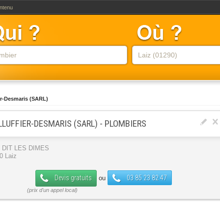
ontenu
er-Desmaris (SARL)
LLUFFIER-DESMARIS (SARL) - PLOMBIERS
 DIT LES DIMES
0 Laiz
Devis gratuits
03 85 23 82 47
ou