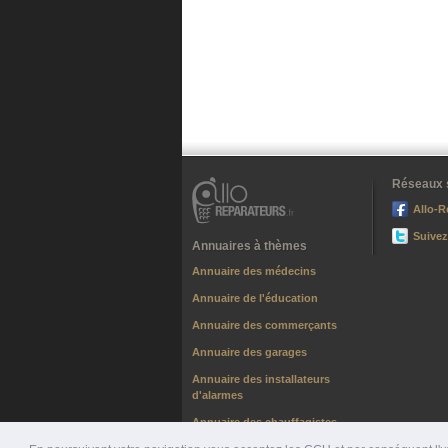
Réseaux 
Allo-R
Suivez
Annuaires à thèmes
Annuaire des médecins
Annuaire de l'éducation
Annuaire des commerçants
Annuaire des garages
Annuaire des installateurs
d'alarmes
Annuaire des chauffagistes