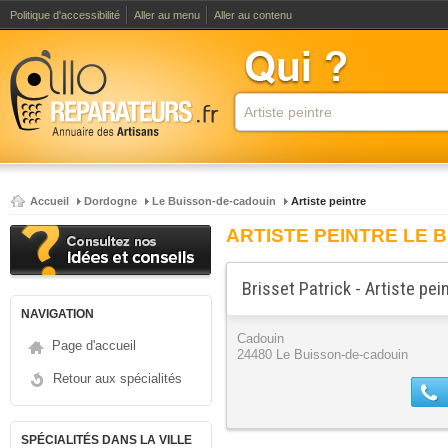
Politique d'accessibilité
Aller au menu
Aller au contenu
Accueil
Dordogne
Le Buisson-de-cadouin
Artiste peintre
ARTISTE PEINTRE LE 
Brisset Patrick - Artiste pei
NAVIGATION
Cadouin
Page d'accueil
24480 Le Buisson-de-cadouin
Retour aux spécialités
SPÉCIALITÉS DANS LA VILLE