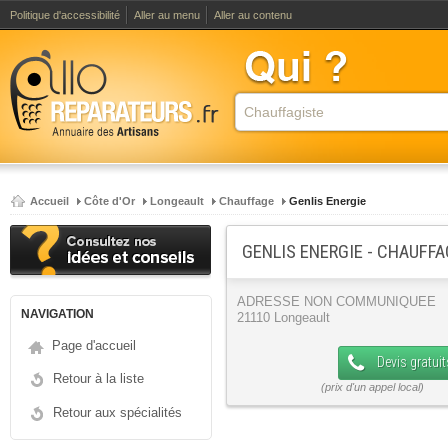
Politique d'accessibilité
Aller au menu
Aller au contenu
Accueil
Côte d'Or
Longeault
Chauffage
Genlis Energie
GENLIS ENERGIE - CHAUFF
ADRESSE NON COMMUNIQUEE
NAVIGATION
21110 Longeault
Page d'accueil
Devis gratuit
Retour à la liste
Retour aux spécialités