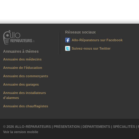
Réseaux sociaux
Allo-Réparateurs sur Facebook
Suivez-nous sur Twitter
Annuaires à thèmes
Annuaire des médecins
Annuaire de l'éducation
Annuaire des commerçants
Annuaire des garages
Annuaire des installateurs
d'alarmes
Annuaire des chauffagistes
© 2026 ALLO-RÉPARATEURS |
PRÉSENTATION
|
DÉPARTEMENTS
|
SPÉCIALITÉS
|
Voir la version mobile