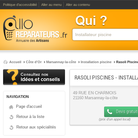
Politique d'accessibilité
Aller au menu
Aller au contenu
Accueil
Côte d'Or
Marsannay-la-côte
Installation piscine
Rasoli Piscin
RASOLI PISCINES - INSTAL
49 RUE EN CHARMOIS
NAVIGATION
21160 Marsannay-la-côte
Page d'accueil
Devis gratuit
Retour à la liste
Retour aux spécialités