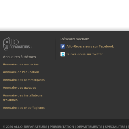
Réseaux sociaux
Allo-Réparateurs sur Facebook
Suivez-nous sur Twitter
Annuaires à thèmes
Annuaire des médecins
Annuaire de l'éducation
Annuaire des commerçants
Annuaire des garages
Annuaire des installateurs
d'alarmes
Annuaire des chauffagistes
© 2026 ALLO-RÉPARATEURS |
PRÉSENTATION
|
DÉPARTEMENTS
|
SPÉCIALITÉS
|