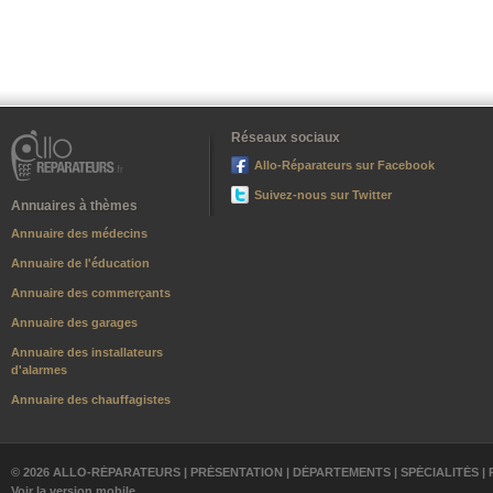
Réseaux sociaux
Allo-Réparateurs sur Facebook
Suivez-nous sur Twitter
Annuaires à thèmes
Annuaire des médecins
Annuaire de l'éducation
Annuaire des commerçants
Annuaire des garages
Annuaire des installateurs
d'alarmes
Annuaire des chauffagistes
© 2026 ALLO-RÉPARATEURS |
PRÉSENTATION
|
DÉPARTEMENTS
|
SPÉCIALITÉS
|
Voir la version mobile