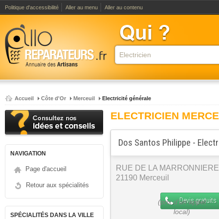
Politique d'accessibilité
Aller au menu
Aller au contenu
Accueil
Côte d'Or
Merceuil
Electricité générale
ELECTRICIEN MERCE
Dos Santos Philippe - Electr
NAVIGATION
RUE DE LA MARRONNIERE
Page d'accueil
21190 Merceuil
Retour aux spécialités
Devis gratuits
SPÉCIALITÉS DANS LA VILLE