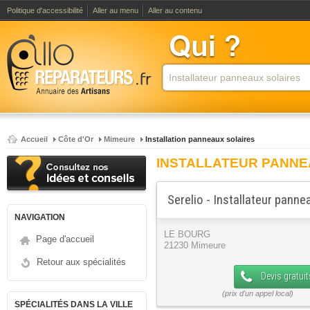
Politique d'accessibilité
Aller au menu
Aller au contenu
Accueil
Côte d'Or
Mimeure
Installation panneaux solaires
INSTALLATEUR PANNE
Serelio - Installateur panne
NAVIGATION
LE BOURG
Page d'accueil
21230 Mimeure
Retour aux spécialités
Devis gratuit
SPÉCIALITÉS DANS LA VILLE