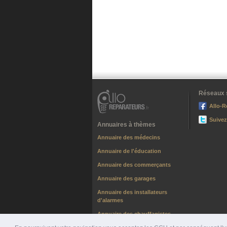
Réseaux 
Allo-R
Suivez
Annuaires à thèmes
Annuaire des médecins
Annuaire de l'éducation
Annuaire des commerçants
Annuaire des garages
Annuaire des installateurs
d'alarmes
Annuaire des chauffagistes