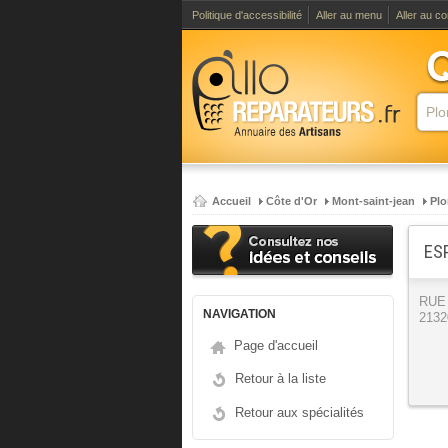
Politique d'accessibilité
Aller au menu
Aller au c
Accueil
Côte d'Or
Mont-saint-jean
Plo
ES
RUE
NAVIGATION
2132
Page d'accueil
Retour à la liste
Retour aux spécialités