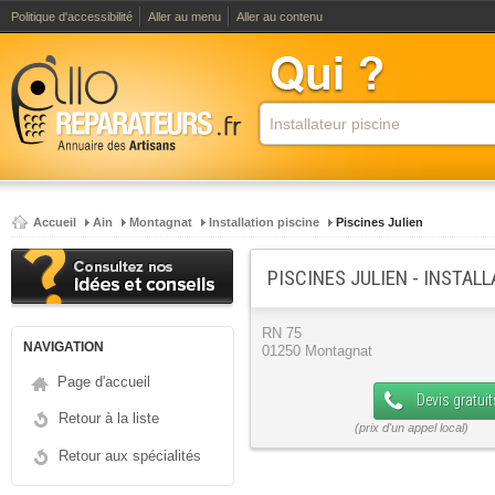
Politique d'accessibilité
Aller au menu
Aller au contenu
Accueil
Ain
Montagnat
Installation piscine
Piscines Julien
PISCINES JULIEN - INSTAL
RN 75
NAVIGATION
01250 Montagnat
Page d'accueil
Devis gratuit
Retour à la liste
Retour aux spécialités