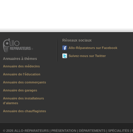
Réseaux sociaux
Allo-Réparateurs sur Facebook
Suivez-nous sur Twitter
Annuaires à thèmes
Annuaire des médecins
Annuaire de l'éducation
Annuaire des commerçants
Annuaire des garages
Annuaire des installateurs
d'alarmes
Annuaire des chauffagistes
© 2026 ALLO-RÉPARATEURS |
PRÉSENTATION
|
DÉPARTEMENTS
|
SPÉCIALITÉS
|