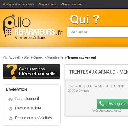
Politique d'accessibilité
Aller au menu
Aller au contenu
Accueil
Ain
Ornex
Menuiserie
Trentesaux Arnaud
TRENTESAUX ARNAUD - MEN
162 RUE DU CHAMP DE L EPINE
NAVIGATION
01210 Ornex
Page d'accueil
Devis gratuit
Retour à la liste
Retour aux spécialités