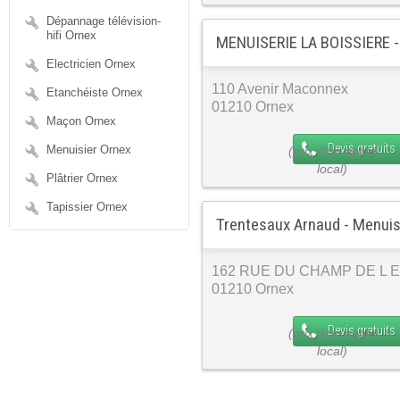
Dépannage télévision-
hifi Ornex
MENUISERIE LA BOISSIERE -
Electricien Ornex
110 Avenir Maconnex
Etanchéiste Ornex
01210 Ornex
Maçon Ornex
Devis gratuits
Menuisier Ornex
Plâtrier Ornex
Tapissier Ornex
Trentesaux Arnaud - Menuis
162 RUE DU CHAMP DE L 
01210 Ornex
Devis gratuits