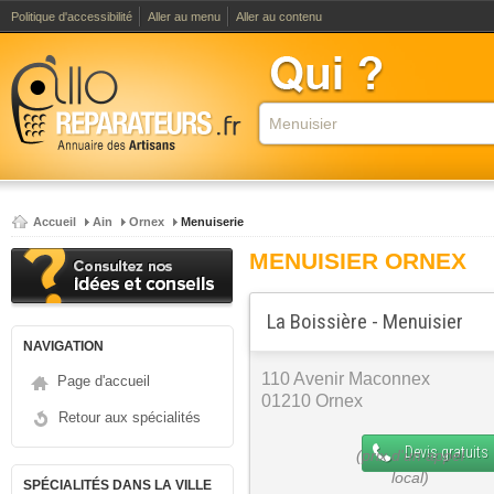
Politique d'accessibilité
Aller au menu
Aller au contenu
Accueil
Ain
Ornex
Menuiserie
MENUISIER ORNEX
La Boissière - Menuisier
NAVIGATION
110 Avenir Maconnex
Page d'accueil
01210 Ornex
Retour aux spécialités
Devis gratuits
SPÉCIALITÉS DANS LA VILLE