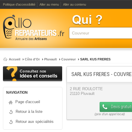
Politique d'accessibilité
Aller au menu
Aller au contenu
Accueil
Côte d'Or
Pluvault
Couvreur
SARL KUS FRERES
SARL KUS FRERES - COUVR
2 RUE ROULOTTE
NAVIGATION
21110 Pluvault
Page d'accueil
Devis gratuit
Retour à la liste
Retour aux spécialités