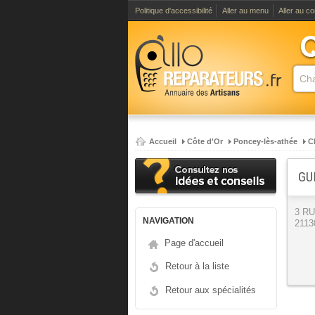
Politique d'accessibilité
Aller au menu
Aller au c
Accueil
Côte d'Or
Poncey-lès-athée
C
GU
3 R
NAVIGATION
2113
Page d'accueil
Retour à la liste
Retour aux spécialités