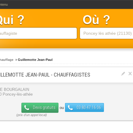
ontenu
hauffage
Guillemotte Jean-Paul
ILLEMOTTE JEAN-PAUL - CHAUFFAGISTES
UE BOURGALAIN
0 Poncey-lès-athée
Devis gratuits
03 80 47 16 06
ou