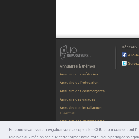
Réseaux 
Allo-R
Suivez
Annuaires à thèmes
Annuaire des médecins
Annuaire de l'éducation
Annuaire des commerçants
Annuaire des garages
Annuaire des installateurs
d'alarmes
Annuaire des chauffagistes
En poursuivant votre navigation vous acceptez les CGU et par conséquent l'uti
relatives aux médias sociaux et d'analyser notre trafic. Nous partageons égale