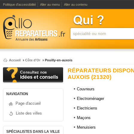
Politique d'accessibilité
Aller au menu
Aller au contenu
Accueil
Côte d'Or
Pouilly-en-auxois
RÉPARATEURS DISPONI
AUXOIS (21320)
Couvreurs
NAVIGATION
Electroménager
Page d'accueil
Electriciens
Liste des villes
Maçons
Menuisiers
SPÉCIALISTES DANS LA VILLE