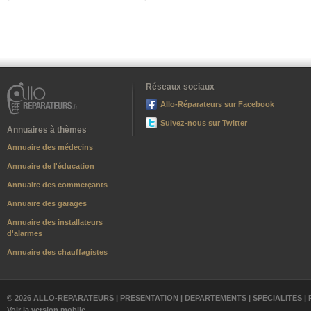
Réseaux sociaux
Allo-Réparateurs sur Facebook
Suivez-nous sur Twitter
Annuaires à thèmes
Annuaire des médecins
Annuaire de l'éducation
Annuaire des commerçants
Annuaire des garages
Annuaire des installateurs
d'alarmes
Annuaire des chauffagistes
© 2026 ALLO-RÉPARATEURS |
PRÉSENTATION
|
DÉPARTEMENTS
|
SPÉCIALITÉS
|
Voir la version mobile