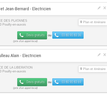
et Jean-Bernard - Electricien
EE DES PLATANES
Plan et itinéraire
0 Pouilly-en-auxois
Devis gratuits
03 80 90 83 36
ou
lleau Alain - Electricien
CE DE LA LIBERATION
Plan et itinéraire
0 Pouilly-en-auxois
Devis gratuits
03 80 90 83 69
ou