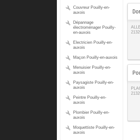
Couvreur Pouilly-en-
Dor
auxois
Dépannage
électroménager Pouilly-
ALL
en-auxois
2132
Electricien Pouilly-en-
auxois
Maçon Pouilly-en-auxois
Menuisier Pouilly-en-
Pou
auxois
Paysagiste Pouilly-en-
auxois
PLA
2132
Peintre Pouilly-en-
auxois
Plombier Pouilly-en-
auxois
Moquettiste Pouilly-en-
auxois