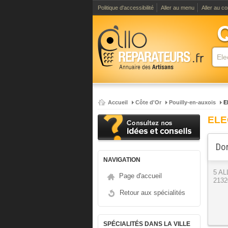
Politique d'accessibilité
Aller au menu
Aller au c
Accueil
Côte d'Or
Pouilly-en-auxois
E
ELE
Dor
NAVIGATION
5 A
Page d'accueil
2132
Retour aux spécialités
SPÉCIALITÉS DANS LA VILLE