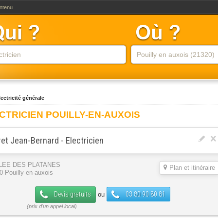
ontenu
lectricité générale
CTRICIEN POUILLY-EN-AUXOIS
et Jean-Bernard - Electricien
LLEE DES PLATANES
Plan et itinéraire
0 Pouilly-en-auxois
Devis gratuits
03 80 90 80 81
ou