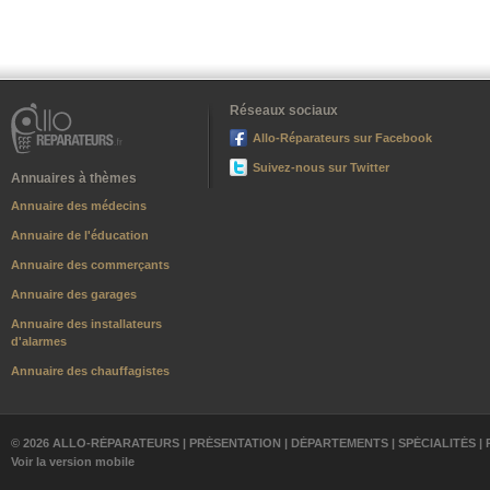
Réseaux sociaux
Allo-Réparateurs sur Facebook
Suivez-nous sur Twitter
Annuaires à thèmes
Annuaire des médecins
Annuaire de l'éducation
Annuaire des commerçants
Annuaire des garages
Annuaire des installateurs
d'alarmes
Annuaire des chauffagistes
© 2026 ALLO-RÉPARATEURS |
PRÉSENTATION
|
DÉPARTEMENTS
|
SPÉCIALITÉS
|
Voir la version mobile