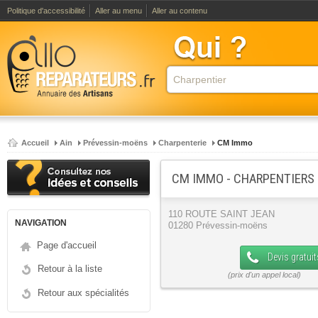
Politique d'accessibilité
Aller au menu
Aller au contenu
Accueil
Ain
Prévessin-moëns
Charpenterie
CM Immo
CM IMMO - CHARPENTIERS
110 ROUTE SAINT JEAN
NAVIGATION
01280 Prévessin-moëns
Page d'accueil
Devis gratuit
Retour à la liste
Retour aux spécialités