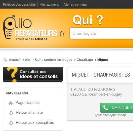
Politique d'accessibilité
Aller au menu
Aller au contenu
Accueil
Ain
Saint-rambert-en-bugey
Chauffage
Miguet
MIGUET - CHAUFFAGISTES
1 PLACE DU FAUBOURG
NAVIGATION
01230 Saint-rambert-en-bugey
Page d'accueil
Devis gratuit
Retour à la liste
Retour aux spécialités