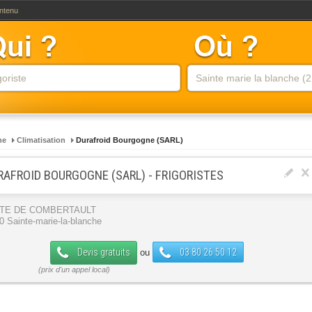
ontenu
he
Climatisation
Durafroid Bourgogne (SARL)
RAFROID BOURGOGNE (SARL) - FRIGORISTES
TE DE COMBERTAULT
0 Sainte-marie-la-blanche
Devis gratuits
03 80 26 50 12
ou