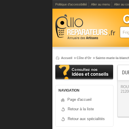
Politique d'accessibilité
Aller au menu
Aller au c
Accueil
Côte d'Or
Sainte-marie-la-blanc
DU
ROU
NAVIGATION
2120
Page d'accueil
Retour à la liste
Retour aux spécialités