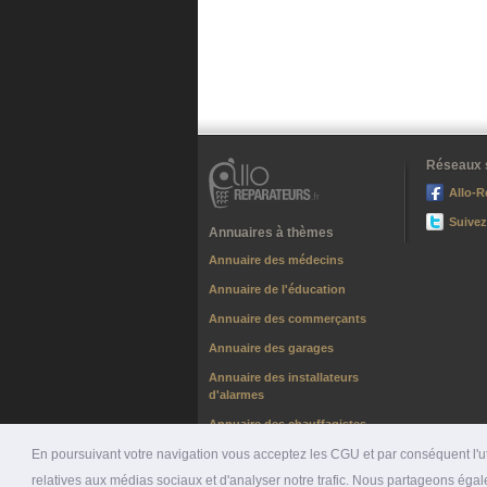
Réseaux 
Allo-R
Suivez
Annuaires à thèmes
Annuaire des médecins
Annuaire de l'éducation
Annuaire des commerçants
Annuaire des garages
Annuaire des installateurs
d'alarmes
Annuaire des chauffagistes
En poursuivant votre navigation vous acceptez les CGU et par conséquent l'uti
relatives aux médias sociaux et d'analyser notre trafic. Nous partageons égale