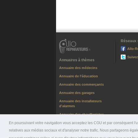
Réseaux 
Allo-R
Suivez
Annuaires à thèmes
Annuaire des médecins
Annuaire de l'éducation
Annuaire des commerçants
Annuaire des garages
Annuaire des installateurs
d'alarmes
Annuaire des chauffagistes
En poursuivant votre navigation vous acceptez les CGU et par conséquent l'uti
relatives aux médias sociaux et d'analyser notre trafic. Nous partageons égale
© 2026 ALLO-RÉPARATEURS |
PRÉSENTATION
|