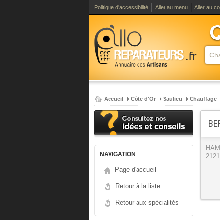
Politique d'accessibilité
Aller au menu
Aller au c
Accueil
Côte d'Or
Saulieu
Chauffage
BE
HAM
NAVIGATION
2121
Page d'accueil
Retour à la liste
Retour aux spécialités