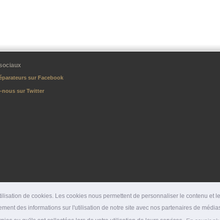
sociaux
éparateurs sur Facebook
-nous sur Twitter
lisation de cookies. Les cookies nous permettent de personnaliser le contenu et les
ment des informations sur l'utilisation de notre site avec nos partenaires de médias
DÉPARTEMENTS
|
SPÉCIALITÉS
|
PRESSE
|
SITES PARTENAIRES
|
LIENS PARTENAI