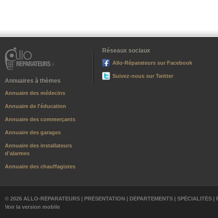
Réseaux sociaux
Allo-Réparateurs sur Facebook
Suivez-nous sur Twitter
Annuaires à thèmes
Annuaire des médecins
Annuaire de l'éducation
Annuaire des commerçants
Annuaire des garages
Annuaire des installateurs
d'alarmes
Annuaire des chauffagistes
© 2026 ALLO-RÉPARATEURS |
PRÉSENTATION
|
DÉPARTEMENTS
|
SPÉCIALITÉS
|
Voir la version mobile