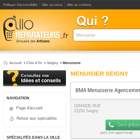
Politique d'accessibilité
Aller au menu
Aller au contenu
Accueil
Côte d'Or
Seigny
Menuiserie
MENUISIER SEIGNY
BMA Menuiserie Agencement
NAVIGATION
GRANDE RUE
Page d'accueil
21150 Seigny
Retour aux spécialités
Devis gratuit
SPÉCIALITÉS DANS LA VILLE