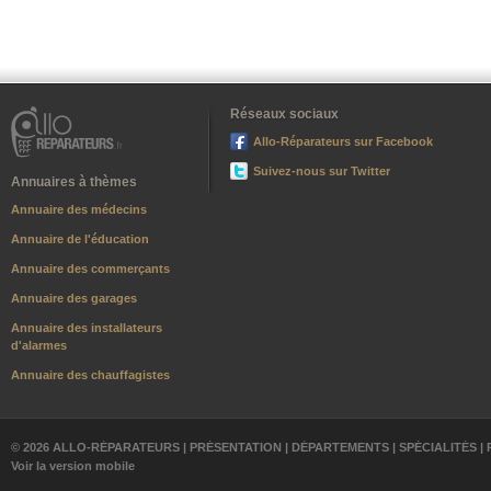
Réseaux sociaux
Allo-Réparateurs sur Facebook
Suivez-nous sur Twitter
Annuaires à thèmes
Annuaire des médecins
Annuaire de l'éducation
Annuaire des commerçants
Annuaire des garages
Annuaire des installateurs
d'alarmes
Annuaire des chauffagistes
© 2026 ALLO-RÉPARATEURS |
PRÉSENTATION
|
DÉPARTEMENTS
|
SPÉCIALITÉS
|
Voir la version mobile