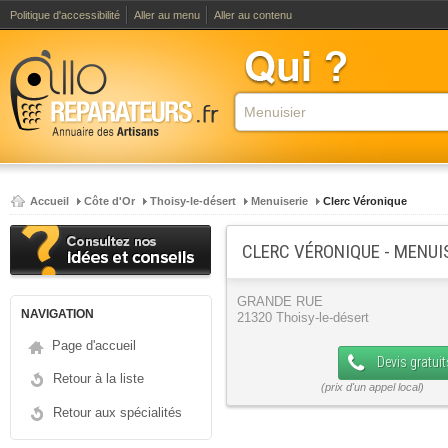
Politique d'accessibilité
Aller au menu
Aller au contenu
Accueil
Côte d'Or
Thoisy-le-désert
Menuiserie
Clerc Véronique
CLERC VÉRONIQUE - MENUI
GRANDE RUE
NAVIGATION
21320 Thoisy-le-désert
Page d'accueil
Devis gratuit
Retour à la liste
Retour aux spécialités