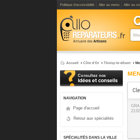
Politique d'accessibilité
Aller au menu
Aller au c
Accueil
Côte d'Or
Thoisy-le-désert
Me
MEN
Cle
NAVIGATION
GRA
Page d'accueil
2132
Retour aux spécialités
SPÉCIALITÉS DANS LA VILLE