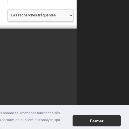
 annonces, d'offrir des fonctionnalités
 sociaux, de publicité et d'analyse, qui
Fermer
RES
|
MENTIONS LÉGALES
|
CONTACT
us