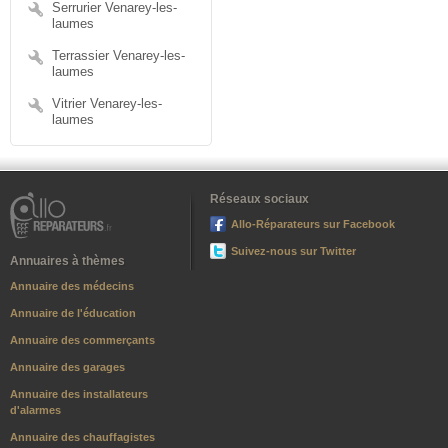
Serrurier Venarey-les-
laumes
Terrassier Venarey-les-
laumes
Vitrier Venarey-les-
laumes
Réseaux sociaux
Allo-Réparateurs sur Facebook
Suivez-nous sur Twitter
Annuaires à thèmes
Annuaire des médecins
Annuaire de l'éducation
Annuaire des commerçants
Annuaire des garages
Annuaire des installateurs
d'alarmes
Annuaire des chauffagistes