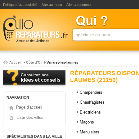
Politique d'accessibilité
Aller au menu
Aller au contenu
Accueil
Côte d'Or
Venarey-les-laumes
RÉPARATEURS DISPON
LAUMES (21150)
Charpentiers
NAVIGATION
Chauffagistes
Page d'accueil
Electriciens
Liste des villes
Maçons
Menuisiers
SPÉCIALISTES DANS LA VILLE