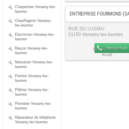
Charpentier Venarey-les-
laumes
ENTREPRISE FOURMOND (SA)
Chauffagiste Venarey-
les-laumes
RUE DU LUSIAU
21150 Venarey-les-laumes
Electricien Venarey-les-
laumes
Devis gratuits
Maçon Venarey-les-
laumes
Menuisier Venarey-les-
laumes
Peintre Venarey-les-
laumes
Plâtrier Venarey-les-
laumes
Plombier Venarey-les-
laumes
Réparateur de téléphone
Venarey-les-laumes