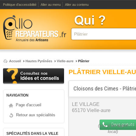
Politique d'accessibilité
Aller au menu
Aller au contenu
Accueil
Hautes Pyrénées
Vielle-aure
Plâtrier
PLÂTRIER VIELLE-A
Cloisons des Cimes - Plâtri
NAVIGATION
LE VILLAGE
Page d'accueil
65170 Vielle-aure
Retour aux spécialités
Devis gratuits
SPÉCIALITÉS DANS LA VILLE