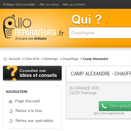
Politique d'accessibilité
Aller au menu
Aller au contenu
Accueil
Côte d'Or
Vielverge
Chauffage
Camp Alexandre
CAMP ALEXANDRE - CHAUF
30 GRANDE RUE
NAVIGATION
21270 Vielverge
Page d'accueil
Devis gratuit
Retour à la liste
Retour aux spécialités