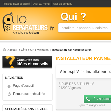
Politique d'accessibilité
Aller au menu
Aller au contenu
Accueil
Côte d'Or
Vignoles
Installation panneaux solaires
INSTALLATEUR PANNE
Atmosph'Air - Installateur 
NAVIGATION
6 RUE DES 3 TILLEULS
Page d'accueil
21200 Vignoles
Retour aux spécialités
Devis gratuit
SPÉCIALITÉS DANS LA VILLE