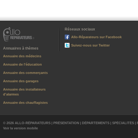
Réseaux sociaux
Allo-Réparateurs sur Facebook
Suivez-nous sur Twitter
Annuaires à thèmes
Annuaire des médecins
Annuaire de l'éducation
Annuaire des commerçants
Annuaire des garages
Annuaire des installateurs
d'alarmes
Annuaire des chauffagistes
© 2026 ALLO-RÉPARATEURS |
PRÉSENTATION
|
DÉPARTEMENTS
|
SPÉCIALITÉS
|
Voir la version mobile