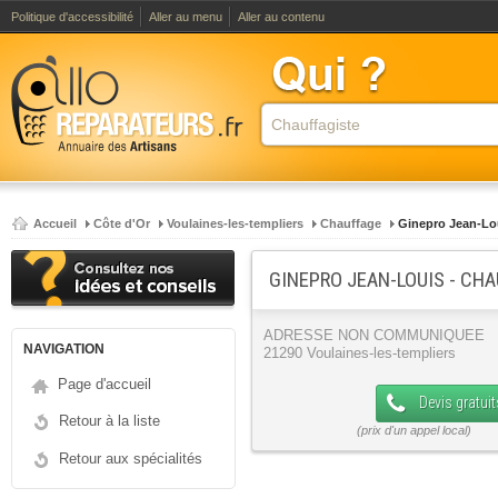
Politique d'accessibilité
Aller au menu
Aller au contenu
Accueil
Côte d'Or
Voulaines-les-templiers
Chauffage
Ginepro Jean-Lo
GINEPRO JEAN-LOUIS - CH
ADRESSE NON COMMUNIQUEE
NAVIGATION
21290 Voulaines-les-templiers
Page d'accueil
Devis gratuit
Retour à la liste
Retour aux spécialités