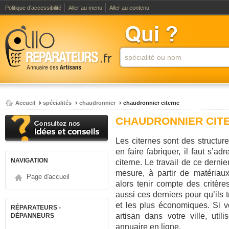
Politique d'accessibilité
Aller au menu
Aller au contenu
Accueil
spécialités
chaudronnier
chaudronnier citerne
CHAUDRONNIER CIT
Les citernes sont des structur
en faire fabriquer, il faut s’ad
NAVIGATION
citerne. Le travail de ce derni
mesure, à partir de matériaux
Page d'accueil
alors tenir compte des critères
aussi ces derniers pour qu’ils t
et les plus économiques. Si v
RÉPARATEURS -
artisan dans votre ville, uti
DÉPANNEURS
annuaire en ligne.