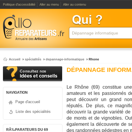
Politique d'accessibilité
Aller au menu
Aller au contenu
Accueil
spécialités
depannage-informatique
Rhone
DÉPANNAGE INFORM
Le Rhône (69) constitue une 
NAVIGATION
amateurs et les passionnés de
peut découvrir un grand no
Page d'accueil
réputés. De plus, ce magnifi
Liste des spécialités
découvrir la grande variété d
de monts et de vignobles. Out
également la découverte de se
RÃ‰PARATEURS DU 69
des randonnées pédestres en 