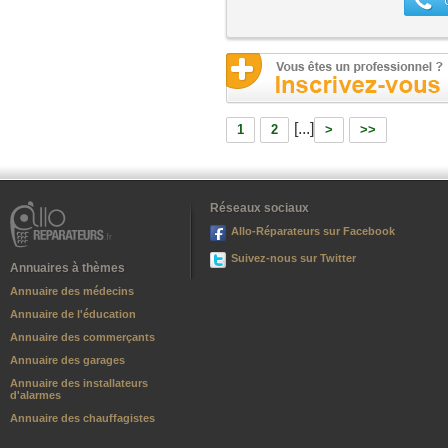
[...]
1
2
>
>>
Réseaux sociaux
Allo-Réparateurs sur Facebook
Suivez-nous sur Twitter
Annuaires à thèmes
Annuaire des médecins
Annuaire de l'éducation
Annuaire des commerçants
Annuaire des garages
Annuaire des installateurs
d'alarmes
Annuaire des chauffagistes