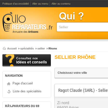
Politique d'accessibilité
Aller au menu
Aller au contenu
Accueil
spécialités
sellier
Rhone
SELLIER RHÔNE
NAVIGATION
Page d'accueil
Ragot Claude (SARL) - Sellie
Liste des spécialités
Zi nord
RÃ‰PARATEURS DU 69
69400 Arnas