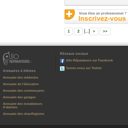
[...]
1
2
>
>>
Réseaux sociaux
Allo-Réparateurs sur Facebook
Suivez-nous sur Twitter
Annuaires à thèmes
Annuaire des médecins
Annuaire de l'éducation
Annuaire des commerçants
Annuaire des garages
Annuaire des installateurs
d'alarmes
Annuaire des chauffagistes