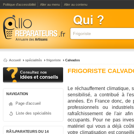
Politique d'accessibilité
Aller au menu
Aller au contenu
Accueil
spécialités
frigoriste
Calvados
FRIGORISTE CALVAD
Le réchauffement climatique, 
NAVIGATION
sensibilisé, a contribué à l'e
années. En France donc, de p
Page d'accueil
professionnels ou industri
Liste des spécialités
rafraîchissement de l'air afi
occupants. Pour ne pas invest
matériel qui vous a déjà coûté
RÃ‰PARATEURS DU 14
votre climatisation est consei