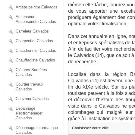
même cette tâche, tournez-vous
Artiste peintre Calvados
de vous apporter une excelle
Ascenseur -
prodiguera également des conse
Ascensoriste Calvados
optimale votre climatisation.
Carreleur Calvados
Dans cet annuaire en ligne, no
Charpentier Calvados
et entreprises spécialistes de l
Afin de faciliter votre recherch
Chaudronnier Calvados
le Calvados (14), que ce soit à 
Chauffagiste Calvados
de recherche.
Clôtures Barrières
Localisé dans la région B
Calvados
Calvados (14) est devenu une d
Courtier travaux
fin du XIXe siècle. Sur les p
Calvados
touristes peuvent à la fois s'ad
Couvreur Calvados
et découvrir l'histoire des t
visite dans le Calvados ne pe
Dépannage
colombages qui, malgré leur 
électroménager
Calvados
grâce à l'installation de systèm
Dépannage informatique
Calvados