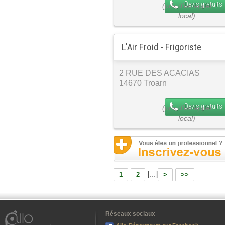
Devis gratuits
L'Air Froid - Frigoriste
2 RUE DES ACACIAS
14670 Troarn
Devis gratuits
[...]
1
2
>
>>
Réseaux sociaux