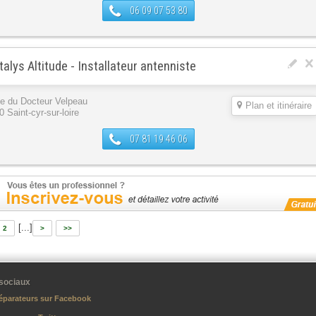
06 09 07 53 80
talys Altitude - Installateur antenniste
ue du Docteur Velpeau
Plan et itinéraire
 Saint-cyr-sur-loire
07 81 19 46 06
[...]
2
>
>>
sociaux
éparateurs sur Facebook