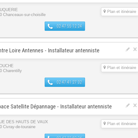
DUQUERIE
Plan et itinéraire
0 Chanceaux-sur-choisille
02 47 55 12 24
tre Loire Antennes - Installateur antenniste
TOUCHE
Plan et itinéraire
0 Charentilly
02 47 41 27 32
ace Satellite Dépannage - Installateur antenniste
RUE DES HAUTS DE VAUX
Plan et itinéraire
0 Civray-de-touraine