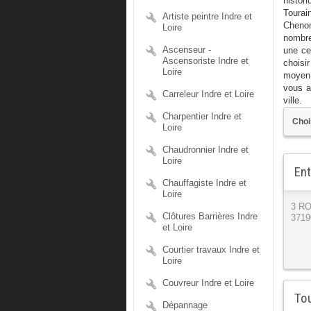
histor
Toura
Artiste peintre Indre et
Chenon
Loire
nombre
Ascenseur -
une cer
Ascensoriste Indre et
choisir
Loire
moyen 
vous a
Carreleur Indre et Loire
ville.
Charpentier Indre et
Loire
Chaudronnier Indre et
Loire
Ent
Chauffagiste Indre et
Loire
3 R
Clôtures Barrières Indre
3719
et Loire
Courtier travaux Indre et
Loire
Couvreur Indre et Loire
Tou
Dépannage