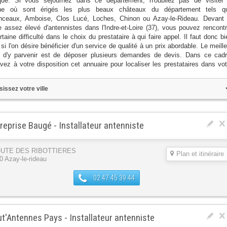
ique. Si vous séjournez dans ce département, n'oubliez pas de visiter 
ine où sont érigés les plus beaux châteaux du département tels q
ceaux, Amboise, Clos Lucé, Loches, Chinon ou Azay-le-Rideau. Devant 
 assez élevé d'antennistes dans l'Indre-et-Loire (37), vous pouvez rencontr
taine difficulté dans le choix du prestataire à qui faire appel. Il faut donc bi
 si l'on désire bénéficier d'un service de qualité à un prix abordable. Le meill
d'y parvenir est de déposer plusieurs demandes de devis. Dans ce cadr
vez à votre disposition cet annuaire pour localiser les prestataires dans vot
reprise Baugé - Installateur antenniste
OUTE DES RIBOTTIERES
Plan et itinéraire
0 Azay-le-rideau
02 47 45 39 44
t'Antennes Pays - Installateur antenniste