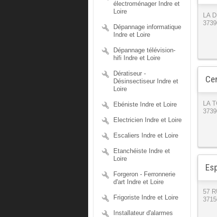
électroménager Indre et
Loire
LA 
3739
Dépannage informatique
Indre et Loire
Dépannage télévision-
hifi Indre et Loire
Dératiseur -
Cen
Désinsectiseur Indre et
Loire
LA 
Ebéniste Indre et Loire
3739
Electricien Indre et Loire
Escaliers Indre et Loire
Etanchéiste Indre et
Loire
Esp
Forgeron - Ferronnerie
d'art Indre et Loire
57 
Frigoriste Indre et Loire
3715
Installateur d'alarmes