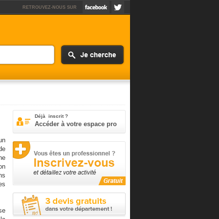
RETROUVEZ-NOUS SUR
Déjà inscrit ?
Accéder à votre espace pro
un
de
ne
on
ns
es
se