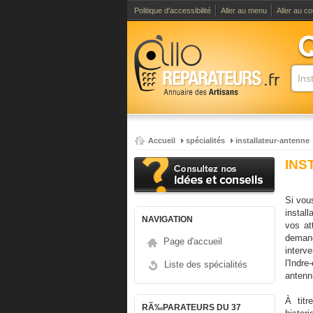
Politique d'accessibilité
Aller au menu
Aller au c
Accueil
spécialités
installateur-antenne
INS
Si vous
instal
NAVIGATION
vos at
demand
Page d'accueil
interve
l'Indr
Liste des spécialités
antenni
À titr
RÃ‰PARATEURS DU 37