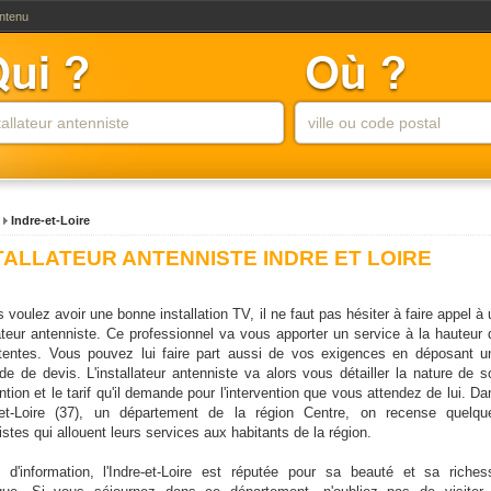
ontenu
Indre-et-Loire
TALLATEUR ANTENNISTE INDRE ET LOIRE
 voulez avoir une bonne installation TV, il ne faut pas hésiter à faire appel à 
lateur antenniste. Ce professionnel va vous apporter un service à la hauteur 
tentes. Vous pouvez lui faire part aussi de vos exigences en déposant u
e de devis. L'installateur antenniste va alors vous détailler la nature de s
ntion et le tarif qu'il demande pour l'intervention que vous attendez de lui. Da
e-et-Loire (37), un département de la région Centre, on recense quelqu
stes qui allouent leurs services aux habitants de la région.
e d'information, l'Indre-et-Loire est réputée pour sa beauté et sa riches