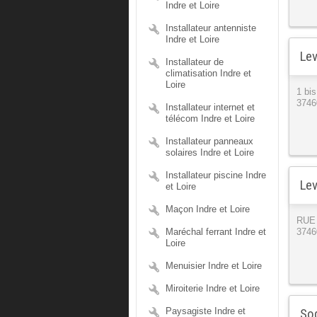
Indre et Loire
Installateur antenniste
Indre et Loire
Lev
Installateur de
climatisation Indre et
Loire
1 bi
3746
Installateur internet et
télécom Indre et Loire
Installateur panneaux
solaires Indre et Loire
Installateur piscine Indre
Lev
et Loire
Maçon Indre et Loire
RUE
Maréchal ferrant Indre et
3746
Loire
Menuisier Indre et Loire
Miroiterie Indre et Loire
Paysagiste Indre et
Sog