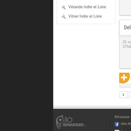
Véranda Indre et Loire
Vitrier Indre et Loire
Del
31 r
37540
1
Réseaux 
Allo-R