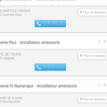
UE ANATOLE FRANCE
Plan et itinéraire
0 Joué-lès-tours
02 47 74 57 45
eme Plus - Installateur antenniste
TE DE TOURS
Plan et itinéraire
0 Langeais
06 09 03 15 49
enne Et Numerique - Installateur antenniste
ntier de la butte
Plan et itinéraire
0 Rochecorbon