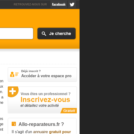
RETROUVEZ-NOUS SUR
Déjà inscrit ?
Accéder à votre espace pro
en
ux
n.
 a
ne
es
Allo-reparateurs.fr ?
ge
nt
Il s'agit d'un
annuaire
gratuit pour