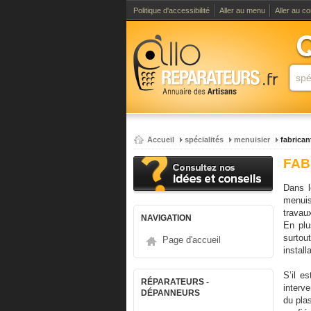
Politique d'accessibilité
Aller au menu
Aller au c
Accueil
spécialités
menuisier
fabrican
FAB
Dans l
menuis
travau
NAVIGATION
En plu
surtou
Page d'accueil
install
S’il e
RÉPARATEURS -
interv
DÉPANNEURS
du pla