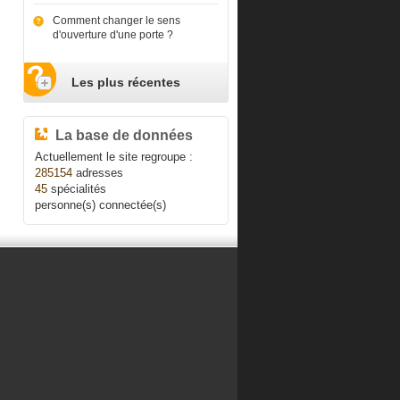
Comment changer le sens
d'ouverture d'une porte ?
Les plus récentes
La base de données
Actuellement le site regroupe :
285154
adresses
45
spécialités
personne(s) connectée(s)