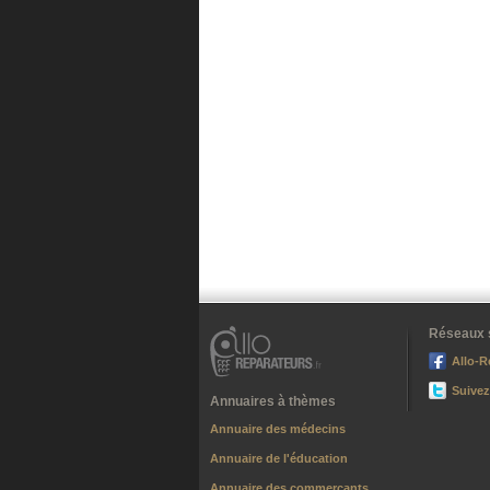
Réseaux 
Allo-R
Suivez
Annuaires à thèmes
Annuaire des médecins
Annuaire de l'éducation
Annuaire des commerçants