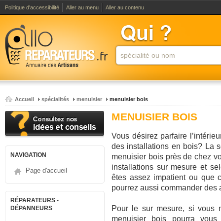
Politique d'accessibilité
Aller au menu
Aller au contenu
Accueil
spécialités
menuisier
menuisier bois
MENUISIER BOIS
Vous désirez parfaire l’intérieu
des installations en bois? La 
NAVIGATION
menuisier bois près de chez vo
installations sur mesure et se
Page d'accueil
êtes assez impatient ou que ce
pourrez aussi commander des ar
RÉPARATEURS -
Pour le sur mesure, si vous 
DÉPANNEURS
menuisier bois pourra vous