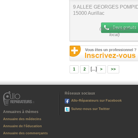
9 ALLEE GEORGES POMPI
15000 Aurillac
Devis gratuits
[...]
1
2
>
>>
Réseaux sociaux
Allo-Réparateurs sur Facebook
Suivez-nous sur Twitter
Annuaires à thèmes
Annuaire des médecins
Annuaire de l'éducation
Annuaire des commerçants