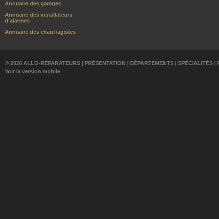
Annuaire des garages
Annuaire des installateurs
d'alarmes
Annuaire des chauffagistes
© 2026 ALLO-RÉPARATEURS |
PRÉSENTATION
|
DÉPARTEMENTS
|
SPÉCIALITÉS
|
Voir la version mobile