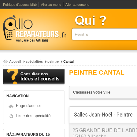
Politique d'accessibilité
Aller au menu
Aller au contenu
Accueil
spécialités
peintre
Cantal
PEINTRE CANTAL
NAVIGATION
Page d'accueil
Salles Jean-Noël - Peintre
Liste des spécialités
25 GRANDE RUE DE L ABB
RÃ‰PARATEURS DU 15
15160 Allanche