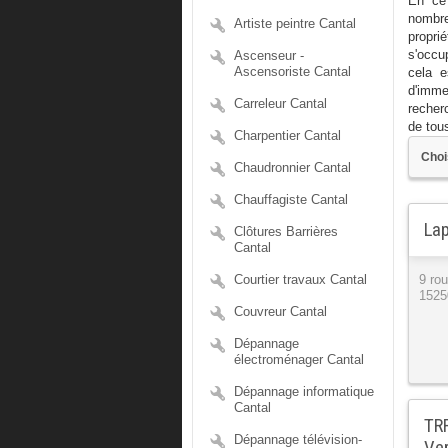
En ce 
nombre
Artiste peintre Cantal
propri
Ascenseur -
s'occu
Ascensoriste Cantal
cela e
d'imme
Carreleur Cantal
recher
de tou
Charpentier Cantal
Chaudronnier Cantal
Chauffagiste Cantal
Lap
Clôtures Barrières
Cantal
Courtier travaux Cantal
9 rou
1525
Couvreur Cantal
Dépannage
électroménager Cantal
Dépannage informatique
Cantal
TRR
Dépannage télévision-
Ver