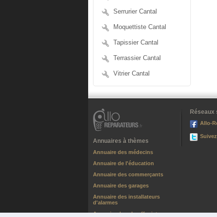
Serrurier Cantal
Moquettiste Cantal
Tapissier Cantal
Terrassier Cantal
Vitrier Cantal
Réseaux 
Allo-R
Suivez
Annuaires à thèmes
Annuaire des médecins
Annuaire de l'éducation
Annuaire des commerçants
Annuaire des garages
Annuaire des installateurs
d'alarmes
Annuaire des chauffagistes