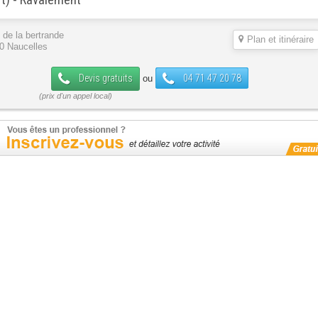
 de la bertrande
Plan et itinéraire
0 Naucelles
Devis gratuits
04 71 47 20 78
ou