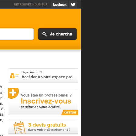
RETROUVEZ-NOUS SUR
Déjà inscrit ?
Accéder à votre espace pro
du
en
al
n.
 à
es
e,