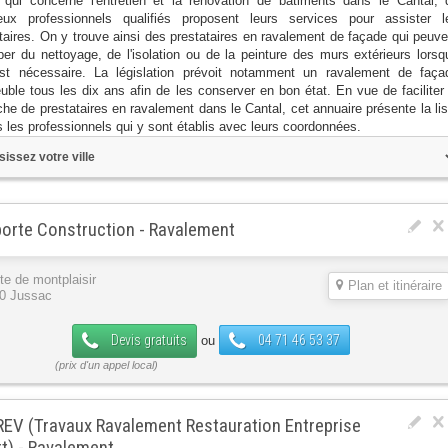
qui concerne l'entretien et la rénovation de bâtiments dans le Cantal, 
ux professionnels qualifiés proposent leurs services pour assister l
étaires. On y trouve ainsi des prestataires en ravalement de façade qui peuve
per du nettoyage, de l'isolation ou de la peinture des murs extérieurs lorsq
st nécessaire. La législation prévoit notamment un ravalement de faça
uble tous les dix ans afin de les conserver en bon état. En vue de faciliter 
che de prestataires en ravalement dans le Cantal, cet annuaire présente la lis
s les professionnels qui y sont établis avec leurs coordonnées.
orte Construction - Ravalement
te de montplaisir
Plan et itinéraire
0 Jussac
Devis gratuits
04 71 46 53 37
ou
EV (Travaux Ravalement Restauration Entreprise
t) - Ravalement