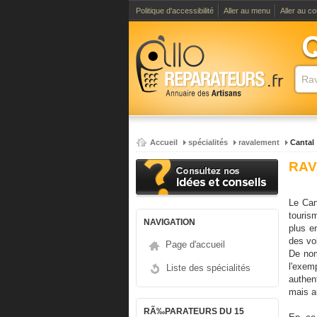
Politique d'accessibilité
Aller au menu
Aller au c
Accueil
spécialités
ravalement
Cantal
RAV
Le Can
touris
NAVIGATION
plus e
des vo
Page d'accueil
De nom
l'exem
Liste des spécialités
authen
mais a
RÃ‰PARATEURS DU 15