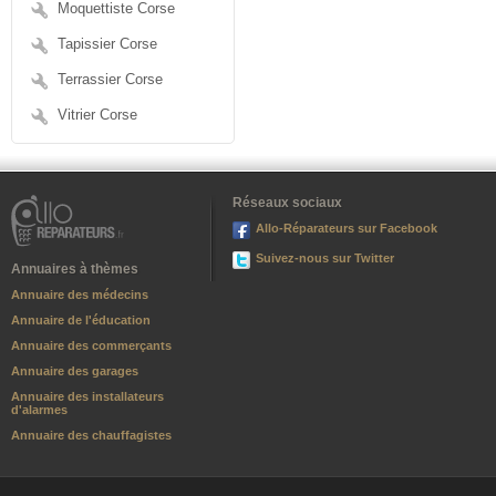
Moquettiste Corse
Tapissier Corse
Terrassier Corse
Vitrier Corse
Réseaux sociaux
Allo-Réparateurs sur Facebook
Suivez-nous sur Twitter
Annuaires à thèmes
Annuaire des médecins
Annuaire de l'éducation
Annuaire des commerçants
Annuaire des garages
Annuaire des installateurs
d'alarmes
Annuaire des chauffagistes