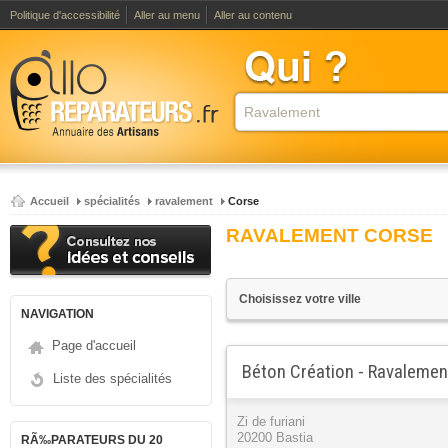
Politique d'accessibilité
Aller au menu
Aller au contenu
Accueil
spécialités
ravalement
Corse
RAVALEMENT CORSE
NAVIGATION
Page d'accueil
Béton Création - Ravalemen
Liste des spécialités
Zi de furiani
20200 Bastia
RÃ‰PARATEURS DU 20