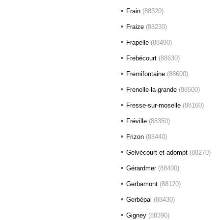
Frain
(88320)
Fraize
(88230)
Frapelle
(88490)
Frebécourt
(88630)
Fremifontaine
(88600)
Frenelle-la-grande
(88500)
Fresse-sur-moselle
(88160)
Fréville
(88350)
Frizon
(88440)
Gelvécourt-et-adompt
(88270)
Gérardmer
(88400)
Gerbamont
(88120)
Gerbépal
(88430)
Gigney
(88390)