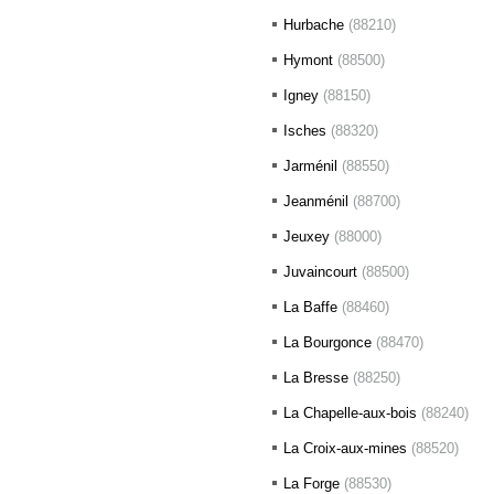
Hurbache
(88210)
Hymont
(88500)
Igney
(88150)
Isches
(88320)
Jarménil
(88550)
Jeanménil
(88700)
Jeuxey
(88000)
Juvaincourt
(88500)
La Baffe
(88460)
La Bourgonce
(88470)
La Bresse
(88250)
La Chapelle-aux-bois
(88240)
La Croix-aux-mines
(88520)
La Forge
(88530)