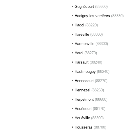
Gugnécourt
(88600)
Hadigny-les-verrières
(88330)
Hadol
(88220)
Haréville
(88800)
Harmonville
(88300)
Harol
(88270)
Harsault
(88240)
Hautmougey
(88240)
Hennecourt
(88270)
Hennezel
(88260)
Herpelmont
(88600)
Houécourt
(88170)
Houéville
(88300)
Housseras
(88700)