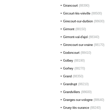
Girancourt
(88390)
Gircourt-lès-viéville
(88500)
Girecourt-sur-durbion
(88600)
Girmont
(88150)
Girmont-val-d'ajol
(88340)
Gironcourt-sur-vraine
(88170)
Godoncourt
(88410)
Golbey
(88190)
Gorhey
(88270)
Grand
(88350)
Grandrupt
(88210)
Grandvillers
(88600)
Granges-sur-vologne
(88640)
Gruey-lès-surance
(88240)