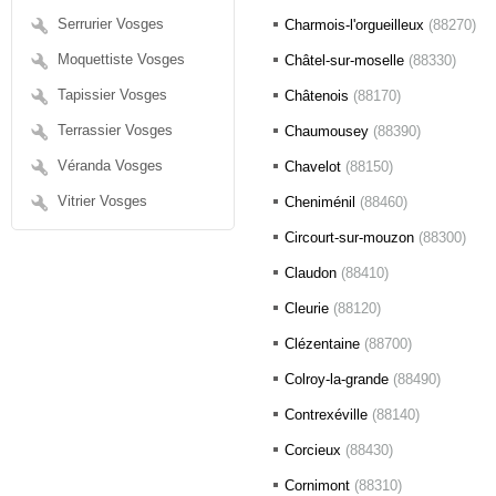
Serrurier Vosges
Charmois-l'orgueilleux
(88270)
Moquettiste Vosges
Châtel-sur-moselle
(88330)
Tapissier Vosges
Châtenois
(88170)
Terrassier Vosges
Chaumousey
(88390)
Véranda Vosges
Chavelot
(88150)
Vitrier Vosges
Cheniménil
(88460)
Circourt-sur-mouzon
(88300)
Claudon
(88410)
Cleurie
(88120)
Clézentaine
(88700)
Colroy-la-grande
(88490)
Contrexéville
(88140)
Corcieux
(88430)
Cornimont
(88310)