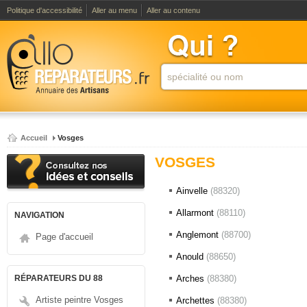
Politique d'accessibilité
Aller au menu
Aller au contenu
Accueil
Vosges
VOSGES
Ainvelle
(88320)
Allarmont
(88110)
NAVIGATION
Anglemont
(88700)
Page d'accueil
Anould
(88650)
RÉPARATEURS DU 88
Arches
(88380)
Artiste peintre Vosges
Archettes
(88380)