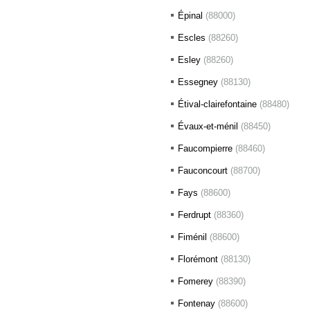
Épinal
(88000)
Escles
(88260)
Esley
(88260)
Essegney
(88130)
Étival-clairefontaine
(88480)
Évaux-et-ménil
(88450)
Faucompierre
(88460)
Fauconcourt
(88700)
Fays
(88600)
Ferdrupt
(88360)
Fiménil
(88600)
Florémont
(88130)
Fomerey
(88390)
Fontenay
(88600)