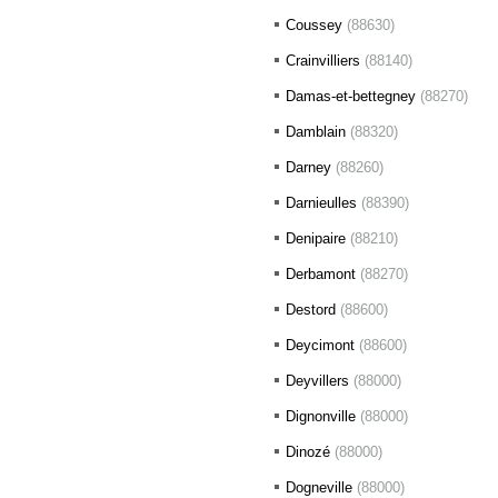
Coussey
(88630)
Crainvilliers
(88140)
Damas-et-bettegney
(88270)
Damblain
(88320)
Darney
(88260)
Darnieulles
(88390)
Denipaire
(88210)
Derbamont
(88270)
Destord
(88600)
Deycimont
(88600)
Deyvillers
(88000)
Dignonville
(88000)
Dinozé
(88000)
Dogneville
(88000)