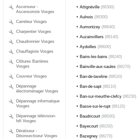
Ascenseur -
Attignéville
(88300)
Ascensoriste Vosges
Aulnois
(88300)
Carreleur Vosges
Aumontzey
(88640)
Charpentier Vosges
Auzainvilliers
(88140)
Chaudronnier Vosges
Aydoilles
(88600)
Chauffagiste Vosges
Bains-les-bains
(88240)
Clôtures Barrières
Vosges
Bainville-aux-saules
(88270)
Couvreur Vosges
Ban-de-laveline
(88520)
Dépannage
Ban-de-sapt
(88210)
électroménager Vosges
Ban-sur-meurthe-clefcy
(88230)
Dépannage informatique
Vosges
Basse-sur-le-rupt
(88120)
Dépannage télévision-
Baudricourt
(88500)
hifi Vosges
Bayecourt
(88150)
Dératiseur -
Désinsectiseur Vosges
Bazegney
(88270)