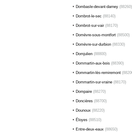
Dombasle-devant-darney
(88260)
Dombrot-le-sec
(88140)
Dombrot-sur-vair
(88170)
Domèvre-sous-montfort
(88500)
Domèvre-sur-durbion
(88330)
Domjulien
(88800)
Dommartin-aux-bois
(88390)
Dommartin-lès-remiremont
(8820
Dommartin-sur-vraine
(88170)
Dompaire
(88270)
Doncières
(88700)
Dounoux
(88220)
Éloyes
(88510)
Entre-deux-eaux
(88650)