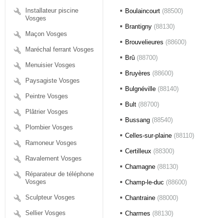
Installateur piscine
Boulaincourt
(88500)
Vosges
Brantigny
(88130)
Maçon Vosges
Brouvelieures
(88600)
Maréchal ferrant Vosges
Brû
(88700)
Menuisier Vosges
Bruyères
(88600)
Paysagiste Vosges
Bulgnéville
(88140)
Peintre Vosges
Bult
(88700)
Plâtrier Vosges
Bussang
(88540)
Plombier Vosges
Celles-sur-plaine
(88110)
Ramoneur Vosges
Certilleux
(88300)
Ravalement Vosges
Chamagne
(88130)
Réparateur de téléphone
Vosges
Champ-le-duc
(88600)
Sculpteur Vosges
Chantraine
(88000)
Sellier Vosges
Charmes
(88130)