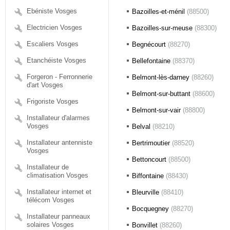
Ebéniste Vosges
Bazoilles-et-ménil
(88500)
Electricien Vosges
Bazoilles-sur-meuse
(88300)
Escaliers Vosges
Begnécourt
(88270)
Etanchéiste Vosges
Bellefontaine
(88370)
Forgeron - Ferronnerie
Belmont-lès-darney
(88260)
d'art Vosges
Belmont-sur-buttant
(88600)
Frigoriste Vosges
Belmont-sur-vair
(88800)
Installateur d'alarmes
Vosges
Belval
(88210)
Installateur antenniste
Bertrimoutier
(88520)
Vosges
Bettoncourt
(88500)
Installateur de
climatisation Vosges
Biffontaine
(88430)
Installateur internet et
Bleurville
(88410)
télécom Vosges
Bocquegney
(88270)
Installateur panneaux
solaires Vosges
Bonvillet
(88260)