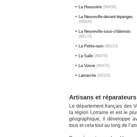
La Houssière
(88430)
La Neuveville-devant-lépanges
(88600)
La Neuveville-sous-châtenois
(88170)
La Petite-raon
(88210)
La Salle
(88470)
La Voivre
(88470)
Lamarche
(88320)
Artisans et réparateurs
Le département français des Vo
la région Lorraine et est le pl
géographique, il développe av
tous et cela tout au long de l’a