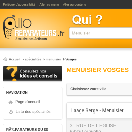
Politique d'accessibilité
Aller au menu
Aller au contenu
Accueil
spécialités
menuisier
Vosges
MENUISIER VOSGES
NAVIGATION
Page d'accueil
Laage Serge - Menuisier
Liste des spécialités
31 RUE DE L EGLISE
RÃ‰PARATEURS DU 88
88320 Ainvelle