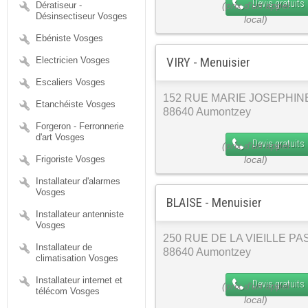
Devis gratuits
Dératiseur -
Désinsectiseur Vosges
Ebéniste Vosges
VIRY - Menuisier
Electricien Vosges
Escaliers Vosges
152 RUE MARIE JOSEPHIN
Etanchéiste Vosges
88640 Aumontzey
Forgeron - Ferronnerie
d'art Vosges
Devis gratuits
Frigoriste Vosges
Installateur d'alarmes
Vosges
BLAISE - Menuisier
Installateur antenniste
Vosges
250 RUE DE LA VIEILLE P
Installateur de
88640 Aumontzey
climatisation Vosges
Installateur internet et
Devis gratuits
télécom Vosges