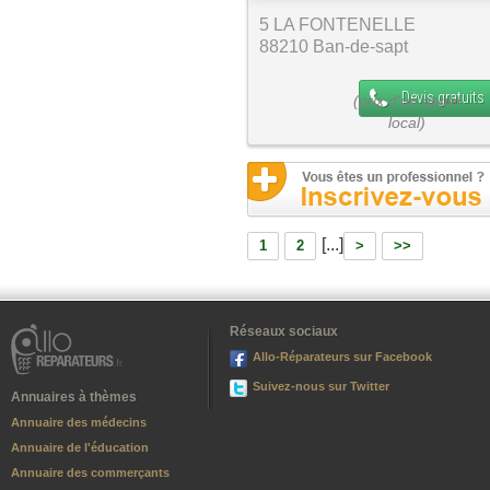
5 LA FONTENELLE
88210 Ban-de-sapt
Devis gratuits
[...]
1
2
>
>>
Réseaux sociaux
Allo-Réparateurs sur Facebook
Suivez-nous sur Twitter
Annuaires à thèmes
Annuaire des médecins
Annuaire de l'éducation
Annuaire des commerçants