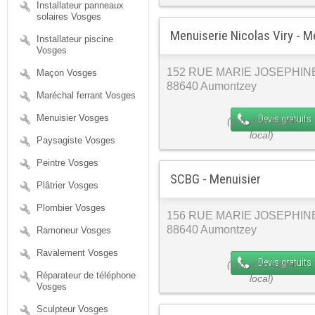
Installateur panneaux
solaires Vosges
Menuiserie Nicolas Viry - M
Installateur piscine
Vosges
152 RUE MARIE JOSEPHIN
Maçon Vosges
88640 Aumontzey
Maréchal ferrant Vosges
Menuisier Vosges
Devis gratuits
Paysagiste Vosges
Peintre Vosges
SCBG - Menuisier
Plâtrier Vosges
Plombier Vosges
156 RUE MARIE JOSEPHIN
88640 Aumontzey
Ramoneur Vosges
Ravalement Vosges
Devis gratuits
Réparateur de téléphone
Vosges
Sculpteur Vosges