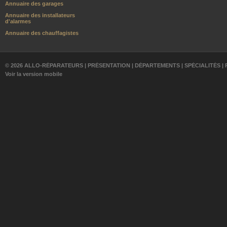
Annuaire des garages
Annuaire des installateurs
d'alarmes
Annuaire des chauffagistes
© 2026 ALLO-RÉPARATEURS |
PRÉSENTATION
|
DÉPARTEMENTS
|
SPÉCIALITÉS
|
Voir la version mobile