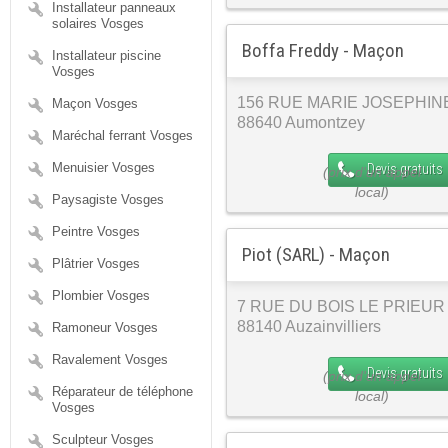
Installateur panneaux
solaires Vosges
Boffa Freddy - Maçon
Installateur piscine
Vosges
156 RUE MARIE JOSEPHIN
Maçon Vosges
88640 Aumontzey
Maréchal ferrant Vosges
Menuisier Vosges
Devis gratuits
Paysagiste Vosges
Peintre Vosges
Piot (SARL) - Maçon
Plâtrier Vosges
Plombier Vosges
7 RUE DU BOIS LE PRIEUR
88140 Auzainvilliers
Ramoneur Vosges
Ravalement Vosges
Devis gratuits
Réparateur de téléphone
Vosges
Sculpteur Vosges