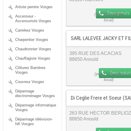
Artiste peintre Vosges
Devis gratuits
Ascenseur -
Ascensoriste Vosges
Carreleur Vosges
SARL LALEVEE JACKY ET FI
Charpentier Vosges
Chaudronnier Vosges
395 RUE DES ACACIAS
Chauffagiste Vosges
88650 Anould
Clôtures Barrières
Vosges
Devis gratuit
Couvreur Vosges
Dépannage
électroménager Vosges
Di Ceglie Frere et Soeur (S
Dépannage informatique
Vosges
263 RUE HECTOR BERLIO
88650 Anould
Dépannage télévision-
hifi Vosges