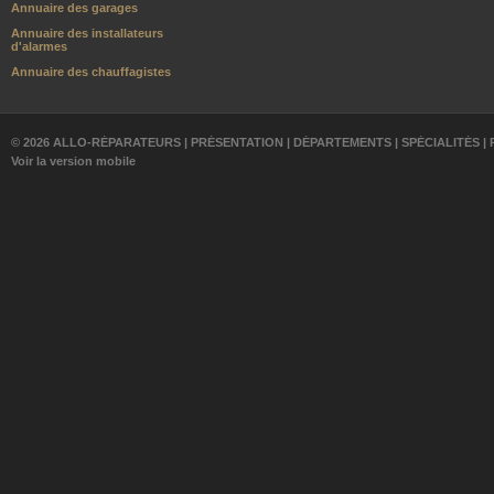
Annuaire des garages
Annuaire des installateurs
d'alarmes
Annuaire des chauffagistes
© 2026 ALLO-RÉPARATEURS |
PRÉSENTATION
|
DÉPARTEMENTS
|
SPÉCIALITÉS
|
Voir la version mobile