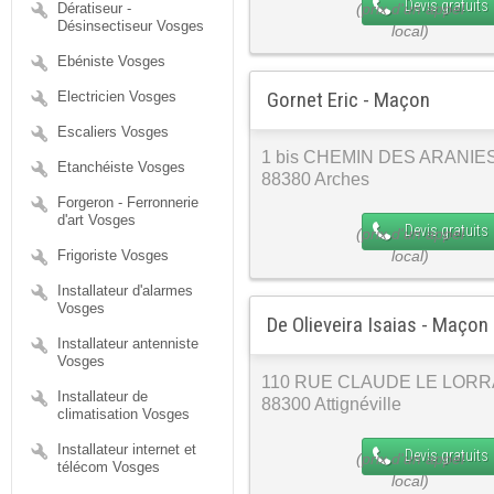
Devis gratuits
Dératiseur -
Désinsectiseur Vosges
Ebéniste Vosges
Gornet Eric - Maçon
Electricien Vosges
Escaliers Vosges
1 bis CHEMIN DES ARANIE
Etanchéiste Vosges
88380 Arches
Forgeron - Ferronnerie
d'art Vosges
Devis gratuits
Frigoriste Vosges
Installateur d'alarmes
Vosges
De Olieveira Isaias - Maçon
Installateur antenniste
Vosges
110 RUE CLAUDE LE LORR
Installateur de
88300 Attignéville
climatisation Vosges
Installateur internet et
Devis gratuits
télécom Vosges