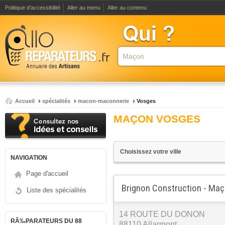
Politique d'accessibilité
Aller au menu
Aller au contenu
Accueil
spécialités
macon-maconnerie
Vosges
MAÇON VOSGES
NAVIGATION
Page d'accueil
Brignon Construction - Ma
Liste des spécialités
14 ROUTE DU DONON
RÃ‰PARATEURS DU 88
88110 Allarmont