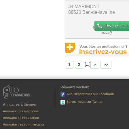
34 MARIMONT
88520 Ban-de-laveline
Devis gratuits
[...]
1
2
>
>>
Réseaux sociaux
Allo-Réparateurs sur Facebook
Suivez-nous sur Twitter
Annuaires à thèmes
Annuaire des médecins
Annuaire de l'éducation
Annuaire des commerçants