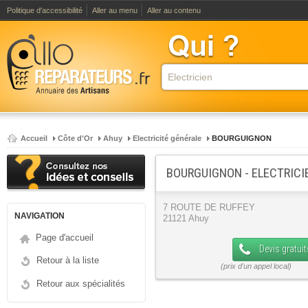
Politique d'accessibilité
Aller au menu
Aller au contenu
Accueil
Côte d'Or
Ahuy
Electricité générale
BOURGUIGNON
BOURGUIGNON - ELECTRICI
7 ROUTE DE RUFFEY
NAVIGATION
21121 Ahuy
Page d'accueil
Devis gratuit
Retour à la liste
Retour aux spécialités